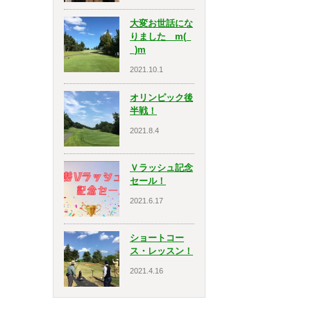
大変お世話にな
りました m(_
_)m
2021.10.1
オリンピック後
半戦！
2021.8.4
Ｖラッシュ記念
セール！
2021.6.17
ショートコー
ス・レッスン！
2021.4.16