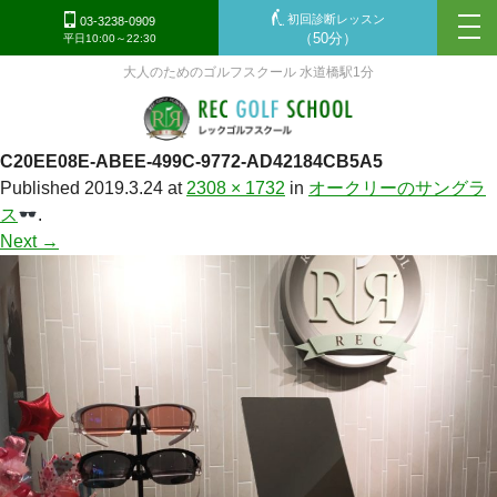
初回診断レッスン
tog
03-3238-0909
（50分）
平日10:00～22:30
nav
大人のためのゴルフスクール 水道橋駅1分
C20EE08E-ABEE-499C-9772-AD42184CB5A5
Published
2019.3.24
at
2308 × 1732
in
オークリーのサングラ
ス
.
Next →