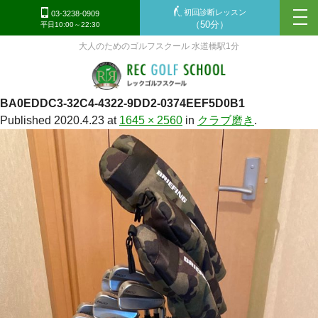
初回診断レッスン
tog
03-3238-0909
（50分）
平日10:00～22:30
nav
大人のためのゴルフスクール 水道橋駅1分
BA0EDDC3-32C4-4322-9DD2-0374EEF5D0B1
Published
2020.4.23
at
1645 × 2560
in
クラブ磨き
.