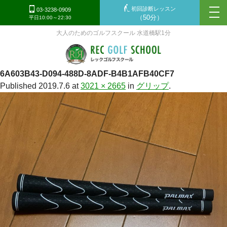
初回診断レッスン
tog
03-3238-0909
（50分）
平日10:00～22:30
nav
大人のためのゴルフスクール 水道橋駅1分
6A603B43-D094-488D-8ADF-B4B1AFB40CF7
Published
2019.7.6
at
3021 × 2665
in
グリップ
.