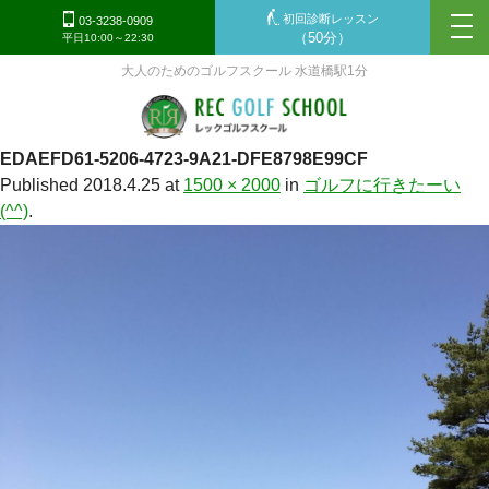
初回診断レッスン
tog
03-3238-0909
（50分）
平日10:00～22:30
nav
大人のためのゴルフスクール 水道橋駅1分
EDAEFD61-5206-4723-9A21-DFE8798E99CF
Published
2018.4.25
at
1500 × 2000
in
ゴルフに行きたーい
(^^)
.