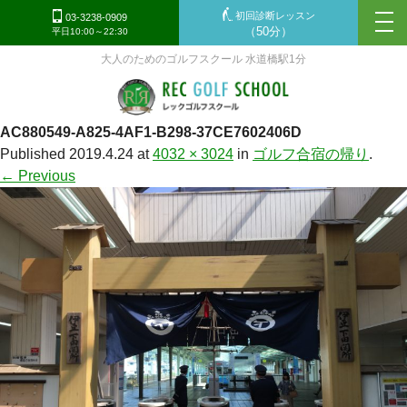
初回診断レッスン
tog
03-3238-0909
（50分）
平日10:00～22:30
nav
大人のためのゴルフスクール 水道橋駅1分
AC880549-A825-4AF1-B298-37CE7602406D
Published
2019.4.24
at
4032 × 3024
in
ゴルフ合宿の帰り
.
← Previous