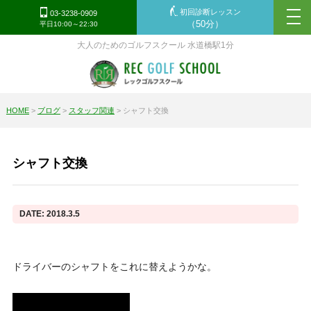
初回診断レッスン
tog
03-3238-0909
（50分）
平日10:00～22:30
nav
大人のためのゴルフスクール 水道橋駅1分
HOME
>
ブログ
>
スタッフ関連
>
シャフト交換
シャフト交換
DATE: 2018.3.5
ドライバーのシャフトをこれに替えようかな。