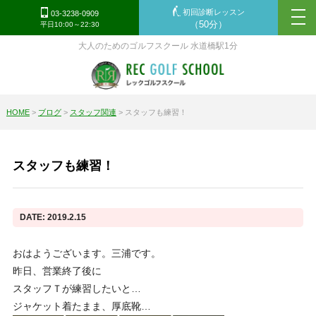
初回診断レッスン
tog
03-3238-0909
（50分）
平日10:00～22:30
nav
大人のためのゴルフスクール 水道橋駅1分
HOME
>
ブログ
>
スタッフ関連
>
スタッフも練習！
スタッフも練習！
DATE: 2019.2.15
おはようございます。三浦です。
昨日、営業終了後に
スタッフＴが練習したいと…
ジャケット着たまま、厚底靴…