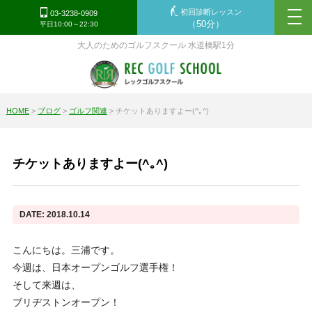
初回診断レッスン
tog
03-3238-0909
（50分）
平日10:00～22:30
nav
大人のためのゴルフスクール 水道橋駅1分
HOME
>
ブログ
>
ゴルフ関連
>
チケットありますよー(^｡^)
チケットありますよー(^｡^)
DATE: 2018.10.14
こんにちは。三浦です。
今週は、日本オープンゴルフ選手権！
そして来週は、
ブリヂストンオープン！