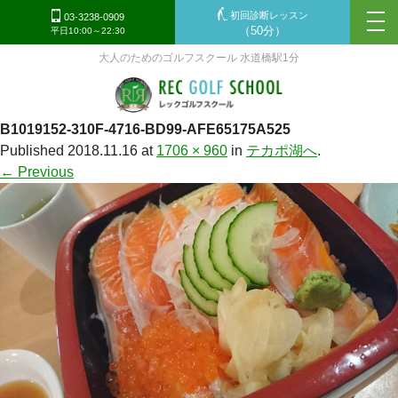
初回診断レッスン
tog
03-3238-0909
（50分）
平日10:00～22:30
nav
大人のためのゴルフスクール 水道橋駅1分
B1019152-310F-4716-BD99-AFE65175A525
Published
2018.11.16
at
1706 × 960
in
テカポ湖へ
.
← Previous