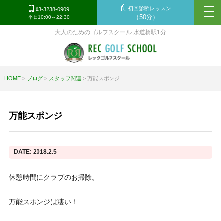
初回診断レッスン
tog
03-3238-0909
（50分）
平日10:00～22:30
nav
大人のためのゴルフスクール 水道橋駅1分
HOME
>
ブログ
>
スタッフ関連
>
万能スポンジ
万能スポンジ
DATE: 2018.2.5
休憩時間にクラブのお掃除。
万能スポンジは凄い！