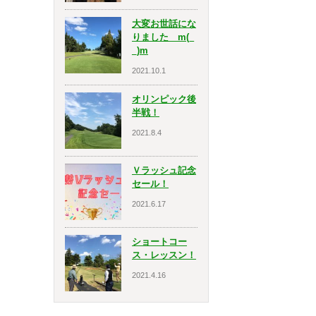
大変お世話にな
りました m(_
_)m
2021.10.1
オリンピック後
半戦！
2021.8.4
Ｖラッシュ記念
セール！
2021.6.17
ショートコー
ス・レッスン！
2021.4.16