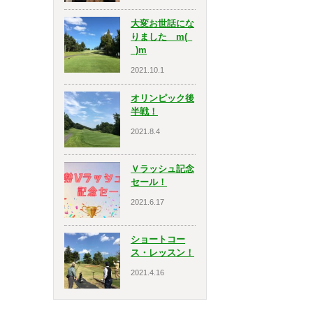
大変お世話にな
りました m(_
_)m
2021.10.1
オリンピック後
半戦！
2021.8.4
Ｖラッシュ記念
セール！
2021.6.17
ショートコー
ス・レッスン！
2021.4.16