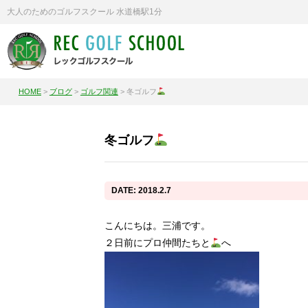
大人のためのゴルフスクール 水道橋駅1分
HOME
>
ブログ
>
ゴルフ関連
>
冬ゴルフ
冬ゴルフ
DATE: 2018.2.7
こんにちは。三浦です。
２日前にプロ仲間たちと
へ