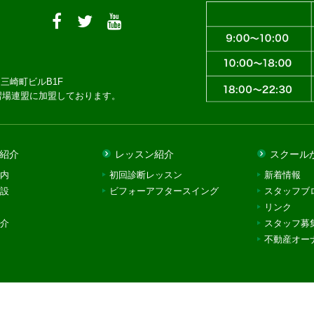
三崎町ビルB1F
習場連盟に加盟しております。
紹介
レッスン紹介
スクール
内
初回診断レッスン
新着情報
設
ビフォーアフタースイング
スタッフブ
リンク
介
スタッフ募
不動産オー
© 2018 Rec Golf School,All Rights Reserved.