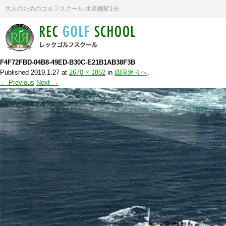
大人のためのゴルフスクール 水道橋駅1分
F4F72FBD-04B8-49ED-B30C-E21B1AB38F3B
Published
2019.1.27
at
2670 × 1852
in
四国巡りへ
.
← Previous
Next →