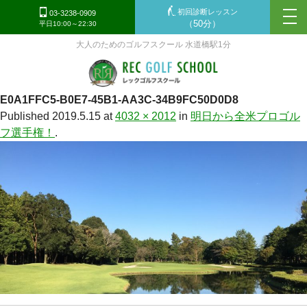
初回診断レッスン
tog
03-3238-0909
（50分）
平日10:00～22:30
nav
大人のためのゴルフスクール 水道橋駅1分
E0A1FFC5-B0E7-45B1-AA3C-34B9FC50D0D8
Published
2019.5.15
at
4032 × 2012
in
明日から全米プロゴル
フ選手権！
.