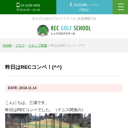
初回診断レッスン
tog
03-3238-0909
（50分）
平日10:00～22:30
nav
大人のためのゴルフスクール 水道橋駅1分
HOME
>
ブログ
>
スタッフ関連
>
昨日はRECコンペ！(^^)
昨日はRECコンペ！(^^)
DATE: 2018.11.14
こんにちは。三浦です。
昨日はRECコンペでした。（テニス関係の）