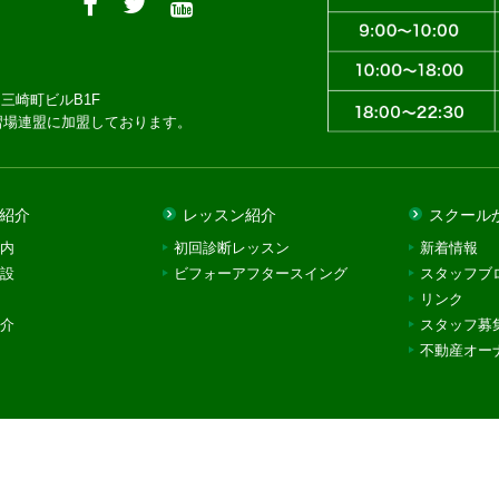
三崎町ビルB1F
習場連盟に加盟しております。
紹介
レッスン紹介
スクール
内
初回診断レッスン
新着情報
設
ビフォーアフタースイング
スタッフブ
リンク
介
スタッフ募
不動産オー
© 2018 Rec Golf School,All Rights Reserved.