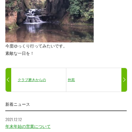
今度ゆっくり行ってみたいです。
素敵な一日を！
クラブ磨きからの
外苑
新着ニュース
2021.12.12
年末年始の営業について