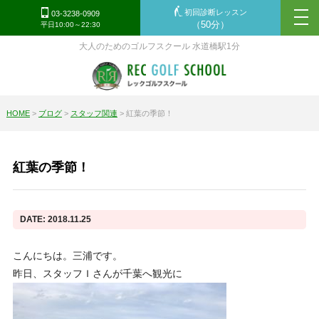
初回診断レッスン
tog
03-3238-0909
（50分）
平日10:00～22:30
nav
大人のためのゴルフスクール 水道橋駅1分
HOME
>
ブログ
>
スタッフ関連
>
紅葉の季節！
紅葉の季節！
DATE: 2018.11.25
こんにちは。三浦です。
昨日、スタッフＩさんが千葉へ観光に