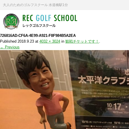
大人のためのゴルフスクール 水道橋駅1分
726816AD-CF6A-4E99-A921-F8F984B5A2EA
Published
2018.9.23
at
4032 × 3024
in
観戦チケットです！
.
← Previous