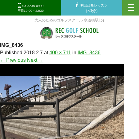
初回診断レッスン
tog
03-3238-0909
（50分）
平日10:00～22:30
nav
大人のためのゴルフスクール 水道橋駅1分
IMG_8436
Published
2018.2.7
at
400 × 711
in
IMG_8436
.
← Previous
Next →